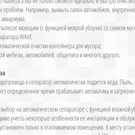
пылесоса Вы не только сможете идеально и быстро очистить
ых проблем. Например, вымыть салон автомобиля, внутренн
з аквариума.
пылесос моющим (с функцией мокрой уборки) со сливом мус
епаратора WAVE
оматической очистки контейнера для мусора;
кой мебели, автомобилей, общепита и многого другого.
ра
одопровода в сепаратор автоматически подается вода. Пыль,
рез определенное время срабатывает автоматика и загрязнен
 выбор на автоматическом сепараторе с функцией влажной 
имо учесть некоторые особенности ее инсталляции и обслуж
установлен только в отапливаемом помещении. К месту устан