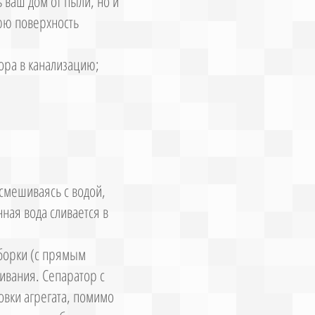
 ваш дом от пыли, но и
юю поверхность
ора в канализацию;
 смешиваясь с водой,
ная вода сливается в
уборки (с прямым
ивания. Сепаратор с
овки агрегата, помимо