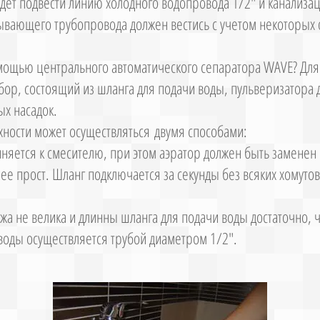
удет подвести линию холодного водопровода 1/2" и канализ
ывающего трубопровода должен вестись с учетом некоторых 
омощью центрального автоматического сепаратора WAVE? Для
бор, состоящий из шланга для подачи воды, пульверизатора
ых насадок.
ности может осуществляться двумя способами:
няется к смесителю, при этом аэратор должен быть заменен
ее прост. Шланг подключается за секунды без всяких хомуто
ажа не велика и длинны шланга для подачи воды достаточно, 
 воды осуществляется трубой диаметром 1/2".