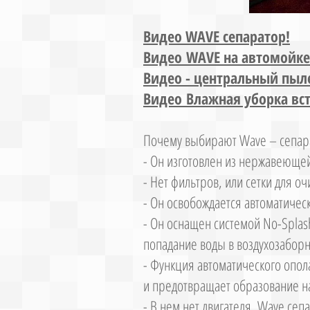
Видео WAVE сепаратор!
Видео WAVE на автомойке!
Видео - центральный пыле
Видео Влажная уборка вс
Почему выбирают Wave – сепар
- Он изготовлен из нержавеющей 
- Нет фильтров, или сетки для оч
- Он освобождается автоматичес
- Он оснащен системой No-Splas
попадание воды в воздухозаборн
- Функция автоматического опол
и предотвращает образование н
- В нем нет двигателя. Wave се