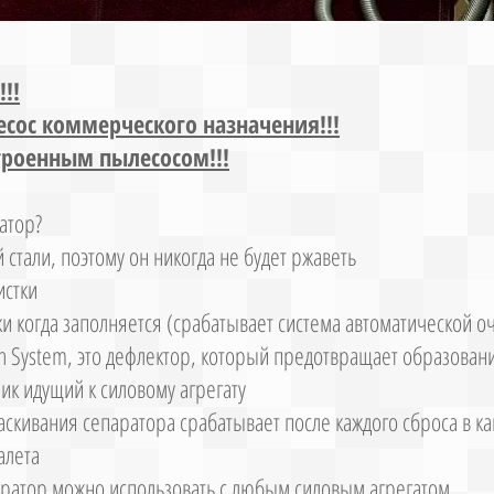
!!
сос коммерческого назначения!!!
троенным пылесосом!!!
атор?
стали, поэтому он никогда не будет ржаветь
истки
ки когда заполняется (срабатывает система автоматической о
h System, это дефлектор, который предотвращает образован
ик идущий к силовому агрегату
аскивания сепаратора срабатывает после каждого сброса в ка
алета
паратор можно использовать с любым силовым агрегатом.